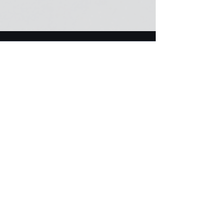
聯繫地址：
香港特別行政區
香港島中西區
興漢道與般鹹道交叉口
鈕魯詩樓
聯繫我們
聯繫我們：